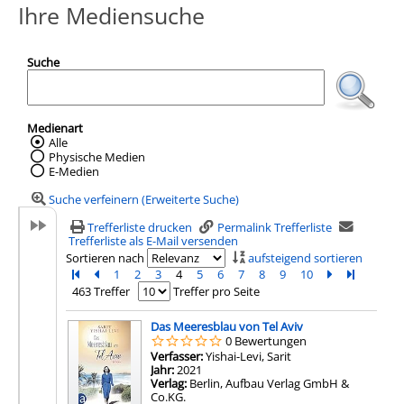
Ihre Mediensuche
Suche
Medienart
Wählen Sie die Medienart nach der Sie suc
Alle
Physische Medien
E-Medien
Suche verfeinern (Erweiterte Suche)
Trefferliste drucken
Permalink Trefferliste
Trefferliste als E-Mail versenden
Sortieren nach
aufsteigend sortieren
Zur ersten Seite blättern
Zur vorherigen Seite blättern
1
2
3
4
5
6
7
8
9
10
Zur nächsten 
Zur letzte
463 Treffer
Treffer pro Seite
Suchergebnis
Das Meeresblau von Tel Aviv
0 Bewertungen
Verfasser:
Yishai-Levi, Sarit
Suche nach diesem V
Jahr:
2021
Verlag:
Berlin, Aufbau Verlag GmbH &
Co.KG.