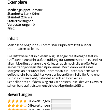
Exemplare
Mediengruppe:
Romane
Standorte:
Ban / Krimi
Standort 2:
Krimi
Status:
Verfügbar
Vorbestellungen:
0
Frist:
Inhalt
Malerische Abgründe - Kommissar Dupin ermittelt auf der
traumhaften Belle-Île.
Die Hitzewelle hat in diesem August sogar die Bretagne fest im
Griff. Keine Aussicht auf Abkühlung für Kommissar Dupin. Und zu
allem Überfluss planen die Kollegen auch noch die große Feier
seines zehnjährigen Dienstjubiläums. Doch dann wird eines
Morgens an der Küste bei Concarneau ein Toter aus dem Meer
gefischt, ein Schafzüchter von der legendären Belle-Île. Und ehe
Dupin sich’s versieht, befindet er sich an Bord eines
Schnellbootes auf dem Weg zur »schönsten Insel der Welt«, wo er
schon bald auf tiefste menschliche Abgründe stößt …
Bewertungen
0 Bewertungen
0 Bewertungen
0 Bewertungen