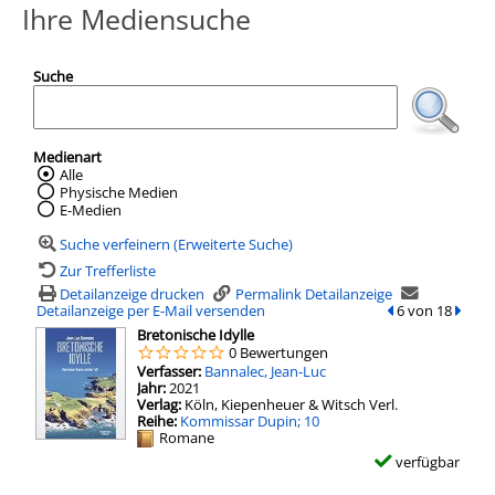
Ihre Mediensuche
Suche
Medienart
Wählen Sie die Medienart nach der Sie suc
Alle
Physische Medien
E-Medien
Suche verfeinern (Erweiterte Suche)
Zur Trefferliste
Detailanzeige drucken
Permalink Detailanzeige
Detailanzeige per E-Mail versenden
zum vorherigen T
6 von 18
zum n
wird in neuem Tab geöffnet
Bretonische Idylle
0 Bewertungen
Verfasser:
Suche nach diesem Verfasser
Bannalec, Jean-Luc
Jahr:
2021
Verlag:
Köln, Kiepenheuer & Witsch Verl.
Reihe:
Kommissar Dupin; 10
Mediengruppe:
Romane
verfügbar